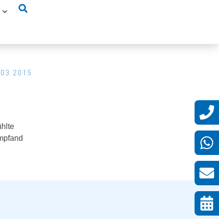
.03.2015
ühlte
empfand