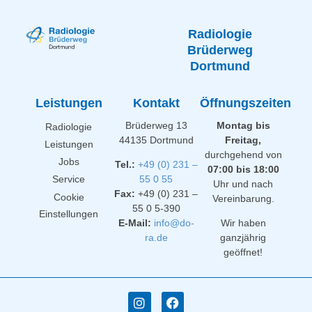
Radiologie
Brüderweg
Dortmund
Leistungen
Kontakt
Öffnungszeiten
Brüderweg 13
Montag bis
Radiologie
44135 Dortmund
Freitag,
Leistungen
durchgehend von
Jobs
Tel.:
+49 (0) 231 –
07:00 bis 18:00
Service
55 0 55
Uhr und nach
Fax:
+49 (0) 231 –
Cookie
Vereinbarung.
55 0 5-390
Einstellungen
E-Mail:
info@do-
Wir haben
ra.de
ganzjährig
geöffnet!