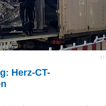
27
g: Herz-CT-
en