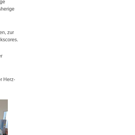
ige
sherige
en, zur
lkscores.
er
er Herz-